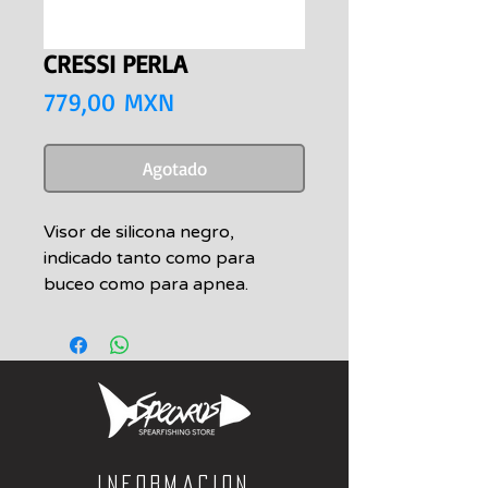
CRESSI PERLA
Precio
779,00 MXN
Agotado
Visor de silicona negro,
indicado tanto como para
buceo como para apnea.
Facial con un porcentaje de
adaptabilidad de más del
85%
Hebillas integradas en la
montura con
microrregulación mediante
pulsador con una sola mano
Informacion