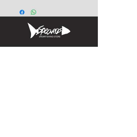
Informacion
Calle Aquiles Serdan 1460, Colonia centro,
la paz, bcs. 23000
(612) 198-55-78
ventas@spearos.mx
Horarios
Lunes a viernes