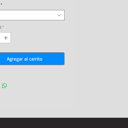
*
d
*
Agregar al carrito