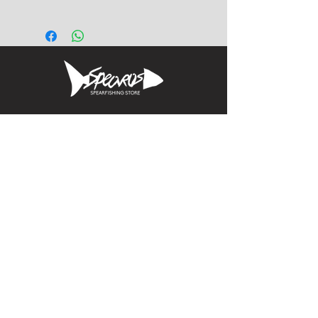
Informacion
Calle Aquiles Serdan 1460, Colonia centro,
la paz, bcs. 23000
(612) 198-55-78
ventas@spearos.mx
Horarios
Lunes a viernes