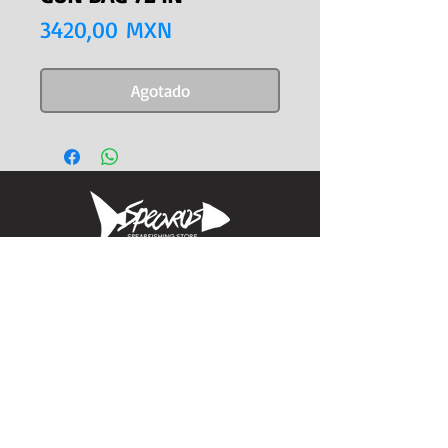
Precio
3420,00 MXN
Agotado
Informacion
Calle Aquiles Serdan 1460, Colonia centro,
la paz, bcs. 23000
(612) 198-55-78
ventas@spearos.mx