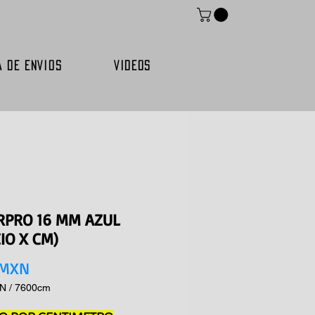
A DE ENVIOS
VIDEOS
RPRO 16 MM AZUL
IO X CM)
Precio
 MXN
XN
/
7600cm
XN