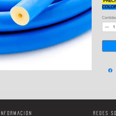
PRECI
7600
COLOR
Centíme
Cantida
Informacion
Redes s