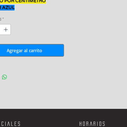
O POR CENTIMETRO
 AZUL
tros
d
*
Agregar al carrito
ociales
Horarios