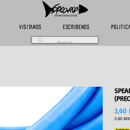
VISITANOS
ESCRIBENOS
POLITIC
SPEA
(PREC
3,60
3,60 M
3,60 M
por