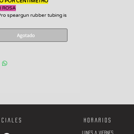
O POR CENTIMETRO
 ROSA
tros
ro speargun rubber tubing is
n America from the purest
erials.
Agotado
ociales
Horarios
Lunes a viernes