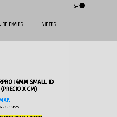
A DE ENVIOS
VIDEOS
RPRO 14MM SMALL ID
 (PRECIO X CM)
Precio
 MXN
XN
/
6000cm
XN