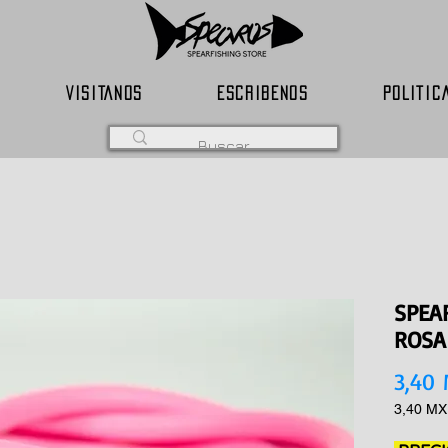
VISITANOS
ESCRIBENOS
POLITIC
SPEA
ROSA
3,40
3,40 M
3,40 M
por