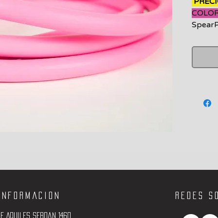
PRECI
6000
COLOR
Centíme
SpearP
made i
raw mat
Informacion
Redes s
e Aquiles Serdan 1460,