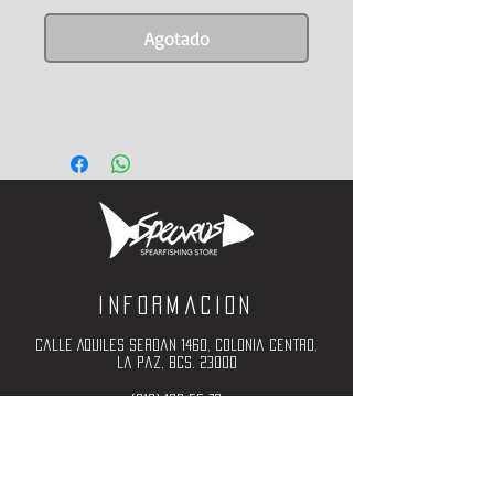
Agotado
Informacion
Calle Aquiles Serdan 1460, Colonia centro,
la paz, bcs. 23000
(612) 198-55-78
ventas@spearos.mx