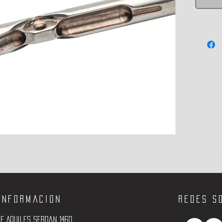
Informacion
Redes s
e Aquiles Serdan 1460,