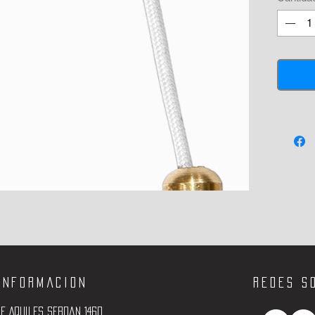
Informacion
Redes s
e Aquiles Serdan 1460,