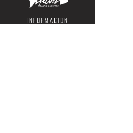
Informacion
Calle Aquiles Serdan 1460, Colonia centro,
la paz, bcs. 23000
(612) 198-55-78
ventas@spearos.mx
Horarios
Lunes a viernes
10:00 a 16:30
sabados
10:00 a 14:30