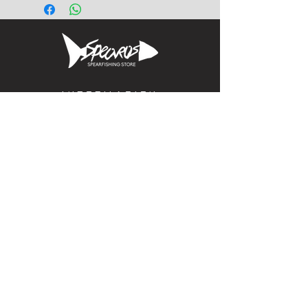
Informacion
Calle Aquiles Serdan 1460, Colonia centro,
la paz, bcs. 23000
(612) 198-55-78
ventas@spearos.mx
Horarios
Lunes a viernes
10:00 a 16:30