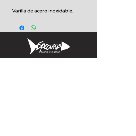
Varilla de acero inoxidable.
Informacion
Calle Aquiles Serdan 1460, Colonia centro,
la paz, bcs. 23000
(612) 198-55-78
ventas@spearos.mx