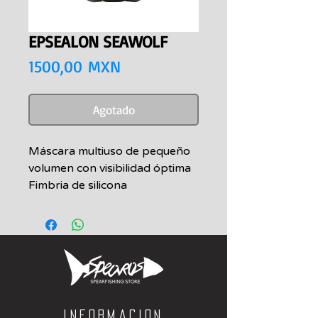
EPSEALON SEAWOLF
Precio
1500,00 MXN
Agotado
Máscara multiuso de pequeño
volumen con visibilidad óptima
Fimbria de silicona
hipoalergénica negra flexible y
confortable Flejado PP flexible
alojado Bucles fáciles de ajustar
Informacion