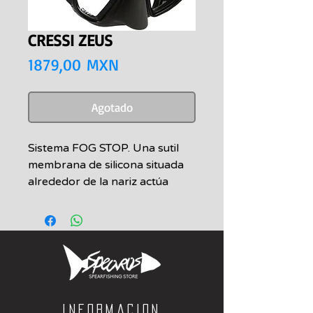
CRESSI ZEUS
Precio
1879,00 MXN
Agotado
Sistema FOG STOP. Una sutil
membrana de silicona situada
alrededor de la nariz actúa
como deflector para que el aire
caliente que parte de la nariz al
compensar la presión exterior
no se dirija directamente a los
cristales reduciendo la
tendencia al empañamiento
habitual en máscaras de
Informacion