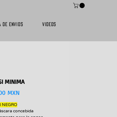
A DE ENVIOS
VIDEOS
SI MINIMA
Precio
,00 MXN
R NEGRO
scara concebida