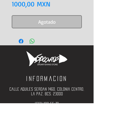
Precio
1000,00 MXN
Agotado
Informacion
Calle Aquiles Serdan 1460, Colonia centro,
la paz, bcs. 23000
(612) 198-55-78
ventas@spearos.mx