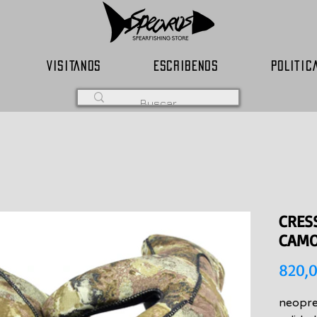
VISITANOS
ESCRIBENOS
POLITIC
CRES
CAM
820,
neopre