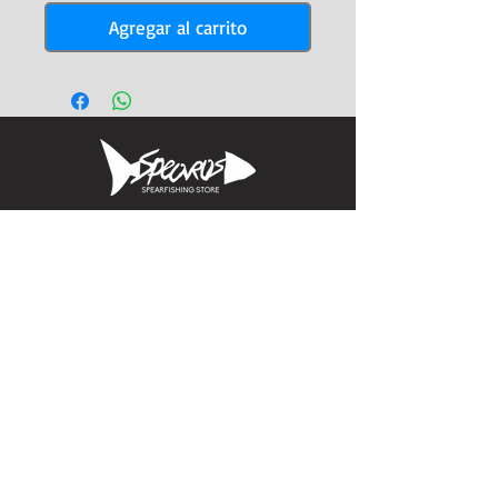
Agregar al carrito
Informacion
Calle Aquiles Serdan 1460, Colonia centro,
la paz, bcs. 23000
(612) 198-55-78
ventas@spearos.mx