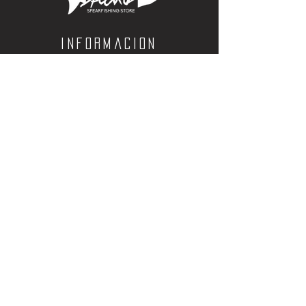
Informacion
Calle Aquiles Serdan 1460, Colonia centro,
la paz, bcs. 23000
(612) 198-55-78
ventas@spearos.mx
Horarios
Lunes a viernes
10:00 a 16:30
sabados
10:00 a 14:30