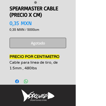
SPEARMASTER CABLE
(PRECIO X CM)
Precio
0,35 MXN
0,35 MXN
/
5000cm
0,35 MXN
por
Agotado
5000
Centímetros
PRECIO POR CENTIMETRO
Cable para línea de tiro, de
1.5mm , 480lbs